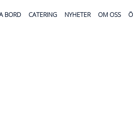
A BORD
CATERING
NYHETER
OM OSS
Ö
Välkomme
n till
oho Viet Kitchen & B
g och aptitlig atmosfär. Med en passio
t erbjuda våra gäster en smakupplevelse av 
Boka bord