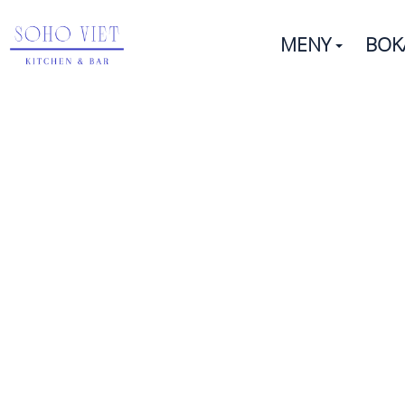
MENY
BOK
S
Smaker av Vietnam i en mysi
råvarorna strävar vi efter at