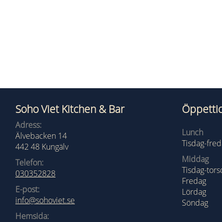
Soho Viet Kitchen & Bar
Öppetti
Adress:
Lunch
Älvebacken 14
Tisdag-fre
442 48 Kungälv
Middag
Telefon:
Tisdag-tors
030352828
Fredag
E-post:
Lördag
info@sohoviet.se
Söndag
Hemsida: