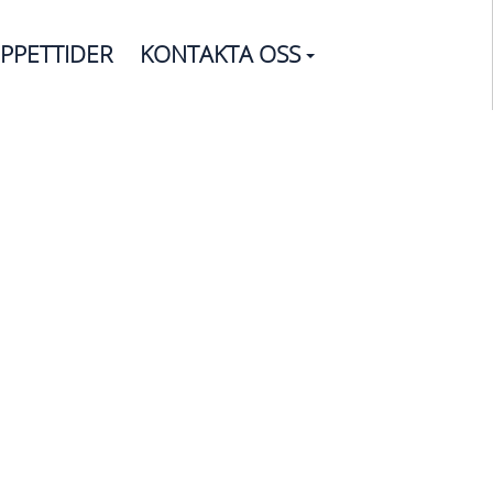
PPETTIDER
KONTAKTA OSS
ar
n för att använda de finaste
högsta kvalitet.